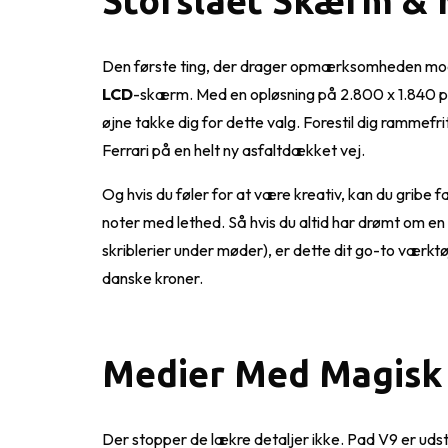
Storslået Skærm & 
Den første ting, der drager opmærksomheden mod
LCD
-skærm. Med en opløsning på 2.800 x 1.840 pi
øjne takke dig for dette valg. Forestil dig rammefr
Ferrari på en helt ny asfaltdækket vej.
Og hvis du føler for at være kreativ, kan du gribe f
noter med lethed. Så hvis du altid har drømt om en kr
skriblerier under møder), er dette dit go-to værktøj
danske kroner.
Medier Med Magisk
Der stopper de lækre detaljer ikke. Pad V9 er uds