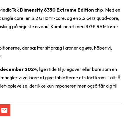
e MediaTek
Dimensity 8350 Extreme Edition
chip. Med en
single core, en 3.2 GHz tri-core, og en 2.2 GHz quad-core,
ultitasking på højeste niveau. Kombineret med 8 GB RAM kører
itionerne, der sætter sit præg i kroner og øre, håber vi,
r.
8. december 2024
, lige i tide til julegaver eller bare som en
angler vi vel bare at give tabletterne et stort kram – altså
ablet-oplevelse, der ikke kun imponerer, men også får dig til