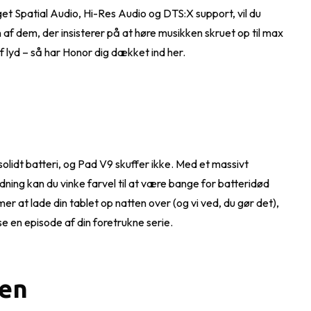
et Spatial Audio, Hi-Res Audio og DTS:X support, vil du
n af dem, der insisterer på at høre musikken skruet op til max
f lyd – så har Honor dig dækket ind her.
olidt batteri, og Pad V9 skuffer ikke. Med et massivt
dning kan du vinke farvel til at være bange for batteridød
er at lade din tablet op natten over (og vi ved, du gør det),
se en episode af din foretrukne serie.
en