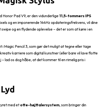
Magisk Stylus
 Honor Pad V9, er den vidunderlige
11,5-tommers IPS
xels og en imponerende 144Hz opdateringsfrekvens, vil dine
it swipe og en flydende oplevelse – det er som at køre i en
at i Magic Pencil 3, som gør det muligt at tegne eller tage
eativ karriere som digital kunstner (eller bare vil lave flotte
 – lad os dog håbe, at det kommer til en rimelig pris i
 Lyd
tyret med et
otte-højttalersystem
, som bringer din