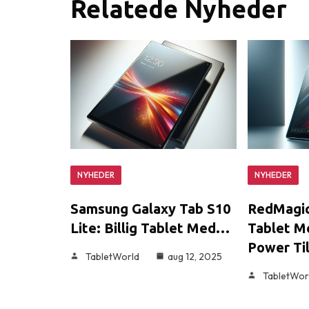
Relatede Nyheder
NYHEDER
NYHEDER
Samsung Galaxy Tab S10
RedMagic
Lite: Billig Tablet Med…
Tablet M
Power Til
TabletWorld
aug 12, 2025
TabletWor