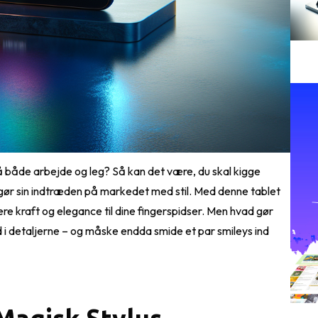
på både arbejde og leg? Så kan det være, du skal kigge
gør sin indtræden på markedet med stil. Med denne tablet
vere kraft og elegance til dine fingerspidser. Men hvad gør
 i detaljerne – og måske endda smide et par smileys ind