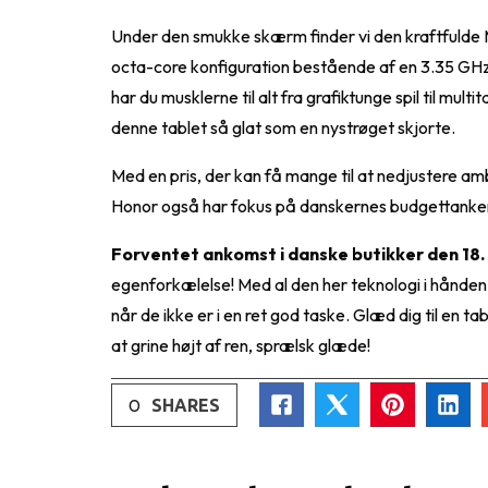
Under den smukke skærm finder vi den kraftfuld
octa-core konfiguration bestående af en 3.35 GHz 
har du musklerne til alt fra grafiktunge spil til m
denne tablet så glat som en nystrøget skjorte.
Med en pris, der kan få mange til at nedjustere amb
Honor også har fokus på danskernes budgettanke
Forventet ankomst i danske butikker den 1
egenforkælelse! Med al den her teknologi i hånden m
når de ikke er i en ret god taske. Glæd dig til en t
at grine højt af ren, sprælsk glæde!
0
SHARES