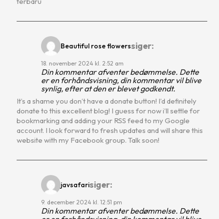
terbaru
siger:
Beautiful rose flowers
18. november 2024 kl. 2:52 am
Din kommentar afventer bedømmelse. Dette
er en forhåndsvisning, din kommentar vil blive
synlig, efter at den er blevet godkendt.
It’s a shame you don’t have a donate button! I’d definitely
donate to this excellent blog! I guess for now i’ll settle for
bookmarking and adding your RSS feed to my Google
account. I look forward to fresh updates and will share this
website with my Facebook group. Talk soon!
siger:
javsafari
9. december 2024 kl. 12:51 pm
Din kommentar afventer bedømmelse. Dette
er en forhåndsvisning, din kommentar vil blive