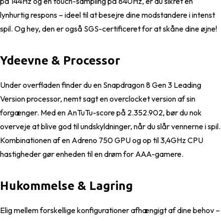
på 144Hz og en touch-sampling på 840Hz, er du sikret en
lynhurtig respons – ideel til at besejre dine modstandere i intenst
spil. Og hey, den er også SGS-certificeret for at skåne dine øjne!
Ydeevne & Processor
Under overfladen finder du en Snapdragon 8 Gen 3 Leading
Version processor, nemt sagt en overclocket version af sin
forgænger. Med en AnTuTu-score på 2.352.902, bør du nok
overveje at blive god til undskyldninger, når du slår vennerne i spil.
Kombinationen af en Adreno 750 GPU og op til 3,4GHz CPU
hastigheder gør enheden til en drøm for AAA-gamere.
Hukommelse & Lagring
Elig mellem forskellige konfigurationer afhængigt af dine behov –