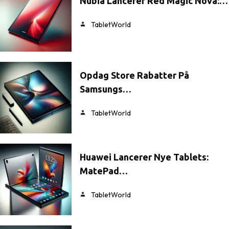
Nubia Lancerer Red Magic Nova:…
TabletWorld
Opdag Store Rabatter På
Samsungs…
TabletWorld
Huawei Lancerer Nye Tablets:
MatePad…
TabletWorld