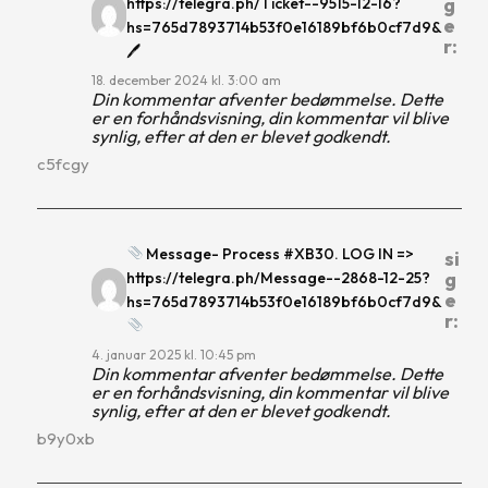
g
https://telegra.ph/Ticket--9515-12-16?
e
hs=765d7893714b53f0e16189bf6b0cf7d9&
r:
🖊
18. december 2024 kl. 3:00 am
Din kommentar afventer bedømmelse. Dette
er en forhåndsvisning, din kommentar vil blive
synlig, efter at den er blevet godkendt.
c5fcgy
Message- Process #XB30. LOG IN =>
si
g
https://telegra.ph/Message--2868-12-25?
e
hs=765d7893714b53f0e16189bf6b0cf7d9&
r:
4. januar 2025 kl. 10:45 pm
Din kommentar afventer bedømmelse. Dette
er en forhåndsvisning, din kommentar vil blive
synlig, efter at den er blevet godkendt.
b9y0xb