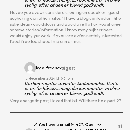
synlig, efter at den er blevet godkendt.
Havee you evewr considerd creating an ebook orr guest
auyhoring oon otherr sites? I have a blog centeed on thhe
sake ideas yoou didcuss and would ove tto hav you sharee
somme stories/information. I know mmy sujbscribers
would enjoy yur work. If yyou are evfen reotely interested,
feeel free too shooot me ann e-mail.
siger:
legal free sex
15. december 2024 kl. 6:31 pm
Din kommentar afventer bedømmelse. Dette
er en forhåndsvisning, din kommentar vil blive
synlig, efter at den er blevet godkendt.
Very energetic post, I loved that bit. Will there be a part 2?
🖊 You have a email № 427. Open >>
si