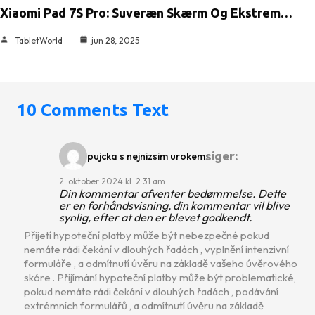
Xiaomi Pad 7S Pro: Suveræn Skærm Og Ekstrem…
TabletWorld
jun 28, 2025
10 Comments Text
siger:
pujcka s nejnizsim urokem
2. oktober 2024 kl. 2:31 am
Din kommentar afventer bedømmelse. Dette
er en forhåndsvisning, din kommentar vil blive
synlig, efter at den er blevet godkendt.
Přijetí hypoteční platby může být nebezpečné pokud
nemáte rádi čekání v dlouhých řadách , vyplnění intenzivní
formuláře , a odmítnutí úvěru na základě vašeho úvěrového
skóre . Přijímání hypoteční platby může být problematické,
pokud nemáte rádi čekání v dlouhých řadách , podávání
extrémních formulářů , a odmítnutí úvěru na základě