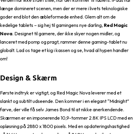
Verden har ikke stået stille, når det kommer til tablets. iPads har
længe domineret scenen, men der er mere i livets teknologiske
goder end blot den æbleformede enhed. Glem alt om de
kedelige tablets – sig hej til gamingens nye darling,
Red Magic
Nova
. Designet til gamere, der ikke skyer nogen midler, og
lanceret med pomp og pragt, rammer denne gaming-tablet nu
globalt. Lad os tage et kig i kassen og se, hvad al hypen handler
om!
Design & Skærm
Første indtryk er vigtigt, og Red Magic Nova leverer med et
slankt og subtilt udseende. Den kommer i en elegant “Midnight”
farve, der ville få selv James Bond til at nikke anerkendende.
Skærmen er en imponerende 10,9-tommer 2.8K IPS LCD med en
opløsning på 2880 x 1800 pixels. Med en opdateringshastighed