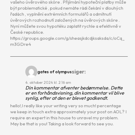
vašeho úvěrového skóre . Přijímání hypoteční platby může
být problematické , pokud nemáte rádi čekání v dlouhých
řadách , vyplnění extrémních formulářů a odmítnutí
úvěrových rozhodnutí založených na úvěrových skóre .
Nyní můžete svou hypotéku zaplatit rychle a efektivně v
České republice.
https://groups.google.com/g/sheasjkdcdjksaksda/c/oCq_
m3GDre4
siger:
gates of olympus
4. oktober 2024 kl. 2:16 am
Din kommentar afventer bedømmelse. Dette
er en forhåndsvisning, din kommentar vil blive
synlig, efter at den er blevet godkendt.
hello!,I really like your writing very so much! percentage
we keep in touch extra approximately your post on AOL? I
require an expert in this house to unravel my problem.
May be that is you! Taking a look forward to see you.