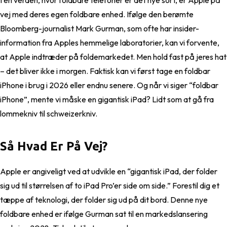
I en verden, hvor foldbare telefoner er det nye sort, er Apple på
vej med deres egen foldbare enhed. Ifølge den berømte
Bloomberg-journalist Mark Gurman, som ofte har insider-
information fra Apples hemmelige laboratorier, kan vi forvente,
at Apple indtræder på foldemarkedet. Men hold fast på jeres hat
– det bliver ikke i morgen. Faktisk kan vi først tage en foldbar
iPhone i brug i 2026 eller endnu senere. Og når vi siger “foldbar
iPhone”, mente vi måske en gigantisk iPad? Lidt som at gå fra
lommekniv til schweizerkniv.
Så Hvad Er På Vej?
Apple er angiveligt ved at udvikle en “gigantisk iPad, der folder
sig ud til størrelsen af to iPad Pro’er side om side.” Forestil dig et
tæppe af teknologi, der folder sig ud på dit bord. Denne nye
foldbare enhed er ifølge Gurman sat til en markedslansering