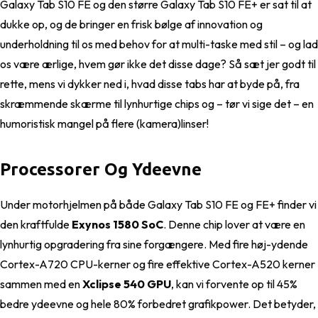
Galaxy Tab S10 FE og den større Galaxy Tab S10 FE+ er sat til at
dukke op, og de bringer en frisk bølge af innovation og
underholdning til os med behov for at multi-taske med stil – og lad
os være ærlige, hvem gør ikke det disse dage? Så sæt jer godt til
rette, mens vi dykker ned i, hvad disse tabs har at byde på, fra
skræmmende skærme til lynhurtige chips og – tør vi sige det – en
humoristisk mangel på flere (kamera)linser!
Processorer Og Ydeevne
Under motorhjelmen på både Galaxy Tab S10 FE og FE+ finder vi
den kraftfulde
Exynos 1580 SoC
. Denne chip lover at være en
lynhurtig opgradering fra sine forgængere. Med fire høj-ydende
Cortex-A720 CPU-kerner og fire effektive Cortex-A520 kerner
sammen med en
Xclipse 540 GPU
, kan vi forvente op til 45%
bedre ydeevne og hele 80% forbedret grafikpower. Det betyder,