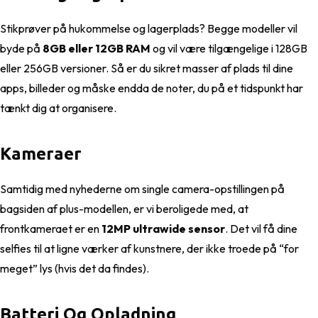
Stikprøver på hukommelse og lagerplads? Begge modeller vil
byde på
8GB eller 12GB RAM
og vil være tilgængelige i 128GB
eller 256GB versioner. Så er du sikret masser af plads til dine
apps, billeder og måske endda de noter, du på et tidspunkt har
tænkt dig at organisere.
Kameraer
Samtidig med nyhederne om single camera-opstillingen på
bagsiden af plus-modellen, er vi beroligede med, at
frontkameraet er en
12MP ultrawide sensor
. Det vil få dine
selfies til at ligne værker af kunstnere, der ikke troede på “for
meget” lys (hvis det da findes).
Batteri Og Opladning