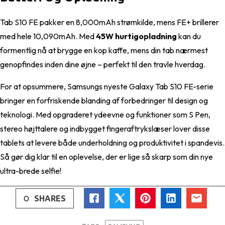
Tab S10 FE pakker en 8,000mAh strømkilde, mens FE+ brillerer
med hele 10,090mAh. Med
45W hurtigopladning
kan du
formentlig nå at brygge en kop kaffe, mens din tab nærmest
genopfindes inden dine øjne – perfekt til den travle hverdag.
For at opsummere, Samsungs nyeste Galaxy Tab S10 FE-serie
bringer en forfriskende blanding af forbedringer til design og
teknologi. Med opgraderet ydeevne og funktioner som S Pen,
stereo højttalere og indbygget fingeraftrykslæser lover disse
tablets at levere både underholdning og produktivitet i spandevis.
Så gør dig klar til en oplevelse, der er lige så skarp som din nye
ultra-brede selfie!
0
SHARES