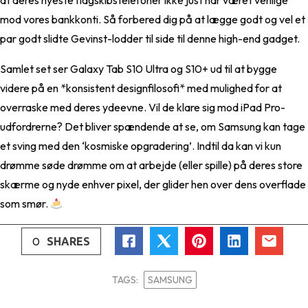
at deres nyeste flagskibstelefoner ikke just har været venlige
mod vores bankkonti. Så forbered dig på at lægge godt og vel et
par godt slidte Gevinst-lodder til side til denne high-end gadget.
Samlet set ser Galaxy Tab S10 Ultra og S10+ ud til at bygge
videre på en *konsistent designfilosofi* med mulighed for at
overraske med deres ydeevne. Vil de klare sig mod iPad Pro-
udfordrerne? Det bliver spændende at se, om Samsung kan tage
et sving med den ‘kosmiske opgradering’. Indtil da kan vi kun
drømme søde drømme om at arbejde (eller spille) på deres store
skærme og nyde enhver pixel, der glider hen over dens overflade
som smør.
0
SHARES
TAGS:
SAMSUNG