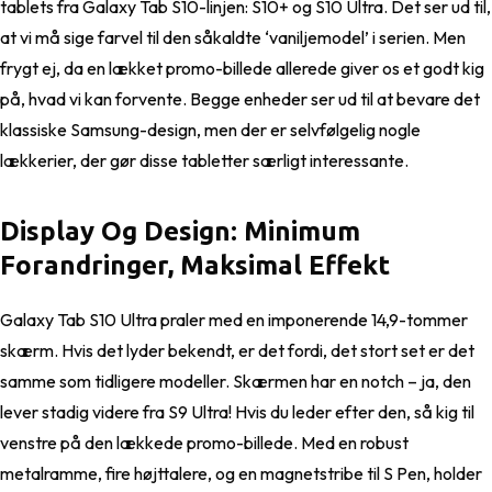
tablets fra Galaxy Tab S10-linjen: S10+ og S10 Ultra. Det ser ud til,
at vi må sige farvel til den såkaldte ‘vaniljemodel’ i serien. Men
frygt ej, da en lækket promo-billede allerede giver os et godt kig
på, hvad vi kan forvente. Begge enheder ser ud til at bevare det
klassiske Samsung-design, men der er selvfølgelig nogle
lækkerier, der gør disse tabletter særligt interessante.
Display Og Design: Minimum
Forandringer, Maksimal Effekt
Galaxy Tab S10 Ultra praler med en imponerende 14,9-tommer
skærm. Hvis det lyder bekendt, er det fordi, det stort set er det
samme som tidligere modeller. Skærmen har en notch – ja, den
lever stadig videre fra S9 Ultra! Hvis du leder efter den, så kig til
venstre på den lækkede promo-billede. Med en robust
metalramme, fire højttalere, og en magnetstribe til S Pen, holder