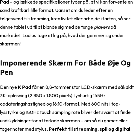
Pad
– og lækkede specifikationer tyder på, at vi kan forvente en
sand kraftkarl i lille format. Uanset om du leder efter en
følgesvend til streaming, kreativitet eller arbejde i farten, så ser
denne tablet ud til at blande sig med de tunge
players
på
markedet. Lad os tage et kig på, hvad der gemmer sig under
skærmen!
Imponerende Skærm For Både Øje Og
Pen
Den nye
K Pad
får en 8,8-tommer stor LCD-skærm med såkaldt
3K-opløsning (2.880 x 1.800 pixels), lynhurtig 165Hz
opdateringshastighed og 16:10-format. Med 600 nits i top-
lysstyrke og 180Hz touch sampling rate bliver det svært at finde
undskyldninger for at forlade skærmen – om så du gamer eller
tager noter med stylus.
Perfekt til streaming, spil og digital