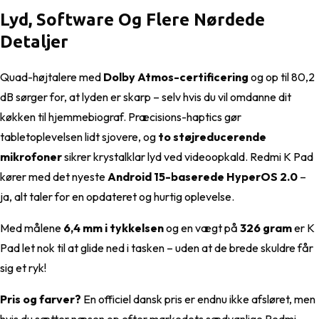
Lyd, Software Og Flere Nørdede
Detaljer
Quad-højtalere med
Dolby Atmos-certificering
og op til 80,2
dB sørger for, at lyden er skarp – selv hvis du vil omdanne dit
køkken til hjemmebiograf. Præcisions-haptics gør
tabletoplevelsen lidt sjovere, og
to støjreducerende
mikrofoner
sikrer krystalklar lyd ved videoopkald. Redmi K Pad
kører med det nyeste
Android 15-baserede HyperOS 2.0
–
ja, alt taler for en opdateret og hurtig oplevelse.
Med målene
6,4 mm i tykkelsen
og en vægt på
326 gram
er K
Pad let nok til at glide ned i tasken – uden at de brede skuldre får
sig et ryk!
Pris og farver?
En officiel dansk pris er endnu ikke afsløret, men