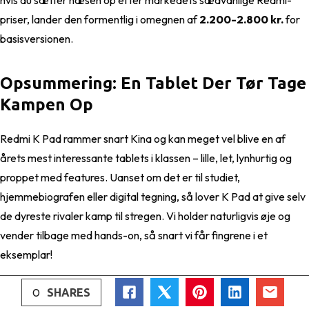
hvis du sætter næsen op efter markedets sædvanlige Redmi-
priser, lander den formentlig i omegnen af
2.200-2.800 kr.
for
basisversionen.
Opsummering: En Tablet Der Tør Tage
Kampen Op
Redmi K Pad rammer snart Kina og kan meget vel blive en af
årets mest interessante tablets i klassen – lille, let, lynhurtig og
proppet med features. Uanset om det er til studiet,
hjemmebiografen eller digital tegning, så lover K Pad at give selv
de dyreste rivaler kamp til stregen. Vi holder naturligvis øje og
vender tilbage med hands-on, så snart vi får fingrene i et
eksemplar!
0
SHARES