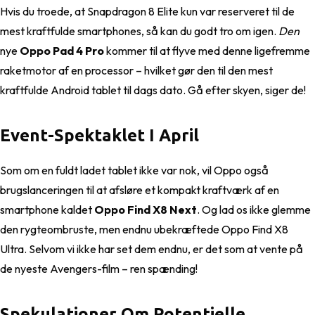
Hvis du troede, at Snapdragon 8 Elite kun var reserveret til de
mest kraftfulde smartphones, så kan du godt tro om igen.
Den
nye
Oppo Pad 4 Pro
kommer til at flyve med denne ligefremme
raketmotor af en processor – hvilket gør den til den mest
kraftfulde Android tablet til dags dato. Gå efter skyen, siger de!
Event-Spektaklet I April
Som om en fuldt ladet tablet ikke var nok, vil Oppo også
brugslanceringen til at afsløre et kompakt kraftværk af en
smartphone kaldet
Oppo Find X8 Next
. Og lad os ikke glemme
den rygteombruste, men endnu ubekræftede Oppo Find X8
Ultra. Selvom vi ikke har set dem endnu, er det som at vente på
de nyeste Avengers-film – ren spænding!
Spekulationer Om Potentielle