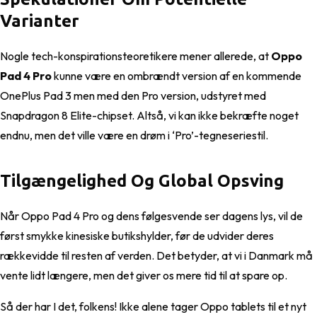
Varianter
Nogle tech-konspirationsteoretikere mener allerede, at
Oppo
Pad 4 Pro
kunne være en ombrændt version af en kommende
OnePlus Pad 3 men med den Pro version, udstyret med
Snapdragon 8 Elite-chipset. Altså, vi kan ikke bekræfte noget
endnu, men det ville være en drøm i ‘Pro’-tegneseriestil.
Tilgængelighed Og Global Opsving
Når Oppo Pad 4 Pro og dens følgesvende ser dagens lys, vil de
først smykke kinesiske butikshylder, før de udvider deres
rækkevidde til resten af verden. Det betyder, at vi i Danmark må
vente lidt længere, men det giver os mere tid til at spare op.
Så der har I det, folkens! Ikke alene tager Oppo tablets til et nyt