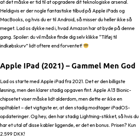
at det måske er tid til at opgradere dit teknologiske arsenal.
Heldigvis er der nogle fantastiske tilbud på Apple iPads og
MacBooks, og hvis du er til Android, så misser du heller ikke så
meget. Lad os dykke ned i, hvad Amazon har at byde på denne
gang. Spoiler: du vil måske finde dig selv klikke “Tilføj til
indkøbskurv” lidt oftere end forventet!
Apple IPad (2021) – Gammel Men God
Lad os starte med Apple iPad fra 2021. Det er den billigste
løsning, men den klarer stadig opgaven fint. Apple A13 Bionic-
chipsetet viser måske lidt alderdom, men dette er ikke en
spiltablet – det vigtigste er, at den stadig modtager iPadOS-
opdateringer. Og hey, den har stadig Lightning-stikket, så hvis du
har et utal af disse kabler liggende, er det en bonus. Prisen? Kun
2.599 DKK!