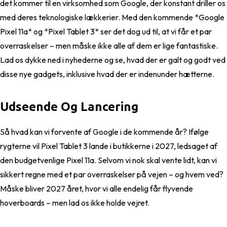
det kommer til en virksomhed som Google, der konstant driller os
med deres teknologiske lækkerier. Med den kommende *Google
Pixel 11a* og *Pixel Tablet 3* ser det dog ud til, at vi får et par
overraskelser – men måske ikke alle af dem er lige fantastiske.
Lad os dykke ned i nyhederne og se, hvad der er galt og godt ved
disse nye gadgets, inklusive hvad der er indenunder hætterne.
Udseende Og Lancering
Så hvad kan vi forvente af Google i de kommende år? Ifølge
rygterne vil Pixel Tablet 3 lande i butikkerne i 2027, ledsaget af
den budgetvenlige Pixel 11a. Selvom vi nok skal vente lidt, kan vi
sikkert regne med et par overraskelser på vejen – og hvem ved?
Måske bliver 2027 året, hvor vi alle endelig får flyvende
hoverboards – men lad os ikke holde vejret.