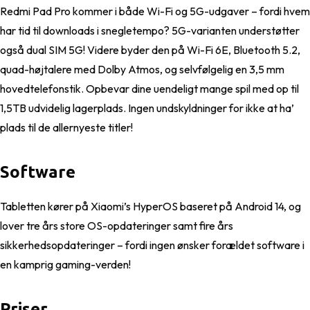
Redmi Pad Pro kommer i både Wi-Fi og 5G-udgaver – fordi hvem
har tid til downloads i snegletempo? 5G-varianten understøtter
også dual SIM 5G! Videre byder den på Wi-Fi 6E, Bluetooth 5.2,
quad-højtalere med Dolby Atmos, og selvfølgelig en 3,5 mm
hovedtelefonstik. Opbevar dine uendeligt mange spil med op til
1,5TB udvidelig lagerplads. Ingen undskyldninger for ikke at ha’
plads til de allernyeste titler!
Software
Tabletten kører på Xiaomi’s HyperOS baseret på Android 14, og
lover tre års store OS-opdateringer samt fire års
sikkerhedsopdateringer – fordi ingen ønsker forældet software i
en kamprig gaming-verden!
Priser