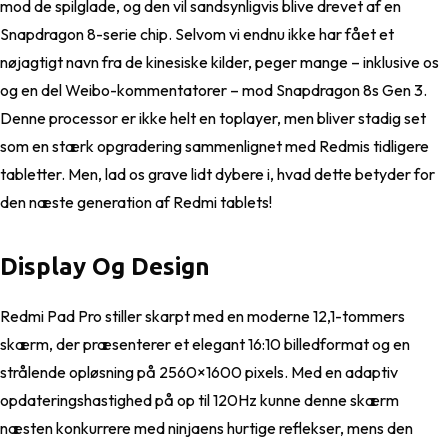
mod de spilglade, og den vil sandsynligvis blive drevet af en
Snapdragon 8-serie chip. Selvom vi endnu ikke har fået et
nøjagtigt navn fra de kinesiske kilder, peger mange – inklusive os
og en del Weibo-kommentatorer – mod Snapdragon 8s Gen 3.
Denne processor er ikke helt en toplayer, men bliver stadig set
som en stærk opgradering sammenlignet med Redmis tidligere
tabletter. Men, lad os grave lidt dybere i, hvad dette betyder for
den næste generation af Redmi tablets!
Display Og Design
Redmi Pad Pro stiller skarpt med en moderne 12,1-tommers
skærm, der præsenterer et elegant 16:10 billedformat og en
strålende opløsning på 2560×1600 pixels. Med en adaptiv
opdateringshastighed på op til 120Hz kunne denne skærm
næsten konkurrere med ninjaens hurtige reflekser, mens den