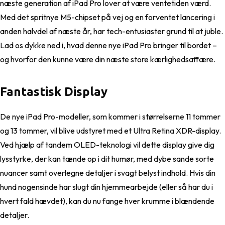
næste generation af iPad Pro lover at være ventetiden værd.
Med det spritnye M5-chipset på vej og en forventet lancering i
anden halvdel af næste år, har tech-entusiaster grund til at juble.
Lad os dykke ned i, hvad denne nye iPad Pro bringer til bordet –
og hvorfor den kunne være din næste store kærlighedsaffære.
Fantastisk Display
De nye iPad Pro-modeller, som kommer i størrelserne 11 tommer
og 13 tommer, vil blive udstyret med et Ultra Retina XDR-display.
Ved hjælp af tandem OLED-teknologi vil dette display give dig
lysstyrke, der kan tænde op i dit humør, med dybe sande sorte
nuancer samt overlegne detaljer i svagt belyst indhold. Hvis din
hund nogensinde har slugt din hjemmearbejde (eller så har du i
hvert fald hævdet), kan du nu fange hver krumme i blændende
detaljer.