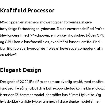
Kraftfuld Processor
M5-chippen er stjernen i showet og den forventes at give
betydelige forbedringer i ydeevne. Da de nuværende iPad Pro’er
blev lanceret med M4-chippen, en forsker i hastighed både i CPU
og GPU, kan vi kun forestille os, hvad M5 vil kunne udrette. Er du
klar til at opleve, hvordan det føles at have supercomputerkraft i
en tablet?
Elegant Design
Designet af 2024 iPad Pro er som sædvanlig smukt, med en ultra
tynd profil – så tyndt, at dine kaffekopunderlag kunne blive jaloux.
Især den 13-tommer model, der måler kun 5,1mm i tykkelse. Og
hvis du ikke kan lide tykke rammer, vil disse slanke modeller helt