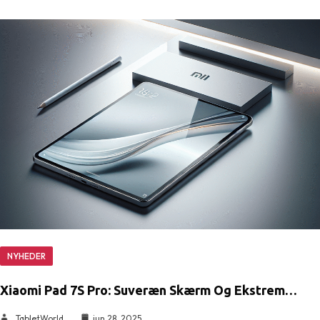
NYHEDER
Xiaomi Pad 7S Pro: Suveræn Skærm Og Ekstrem…
TabletWorld
jun 28, 2025