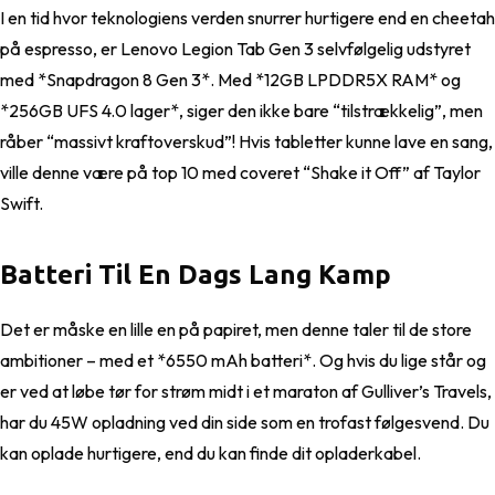
I en tid hvor teknologiens verden snurrer hurtigere end en cheetah
på espresso, er Lenovo Legion Tab Gen 3 selvfølgelig udstyret
med *Snapdragon 8 Gen 3*. Med *12GB LPDDR5X RAM* og
*256GB UFS 4.0 lager*, siger den ikke bare “tilstrækkelig”, men
råber “massivt kraftoverskud”! Hvis tabletter kunne lave en sang,
ville denne være på top 10 med coveret “Shake it Off” af Taylor
Swift.
Batteri Til En Dags Lang Kamp
Det er måske en lille en på papiret, men denne taler til de store
ambitioner – med et *6550 mAh batteri*. Og hvis du lige står og
er ved at løbe tør for strøm midt i et maraton af Gulliver’s Travels,
har du 45W opladning ved din side som en trofast følgesvend. Du
kan oplade hurtigere, end du kan finde dit opladerkabel.