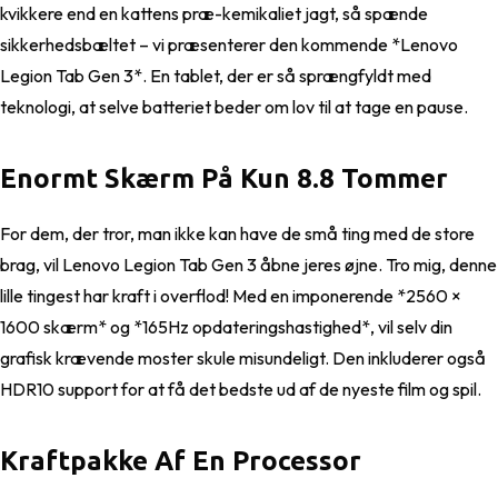
kvikkere end en kattens præ-kemikaliet jagt, så spænde
sikkerhedsbæltet – vi præsenterer den kommende *Lenovo
Legion Tab Gen 3*. En tablet, der er så sprængfyldt med
teknologi, at selve batteriet beder om lov til at tage en pause.
Enormt Skærm På Kun 8.8 Tommer
For dem, der tror, man ikke kan have de små ting med de store
brag, vil Lenovo Legion Tab Gen 3 åbne jeres øjne. Tro mig, denne
lille tingest har kraft i overflod! Med en imponerende *2560 ×
1600 skærm* og *165Hz opdateringshastighed*, vil selv din
grafisk krævende moster skule misundeligt. Den inkluderer også
HDR10 support for at få det bedste ud af de nyeste film og spil.
Kraftpakke Af En Processor