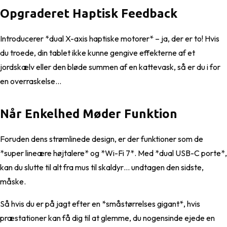
Opgraderet Haptisk Feedback
Introducerer *dual X-axis haptiske motorer* – ja, der er to! Hvis
du troede, din tablet ikke kunne gengive effekterne af et
jordskælv eller den bløde summen af en kattevask, så er du i for
en overraskelse…
Når Enkelhed Møder Funktion
Foruden dens strømlinede design, er der funktioner som de
*super lineære højtalere* og *Wi-Fi 7*. Med *dual USB-C porte*,
kan du slutte til alt fra mus til skaldyr… undtagen den sidste,
måske.
Så hvis du er på jagt efter en *småstørrelses gigant*, hvis
præstationer kan få dig til at glemme, du nogensinde ejede en