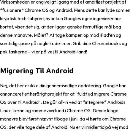
Virksomheden er angiveligt i gang med et ambitiøst projekt: at
*fusionere* Chrome OS og Android. Mens dette kan lyde som en
kryptisk tech-labyrint, hvor kun Googles egne ingeniører har
kortet, viser det sig, at der ligger ganske fornuftige mål bag
denne manøvre. Målet? At tage kampen op mod iPad’en og
samtidig spare på nogle kodetimer. Grib dine Chromebooks og
pak taskerne – vi er på vej til Android-land!
Migrering Til Android
Nej, det her er ikke din gennemsnitlige opdatering. Google har
annonceret et flerårigt projekt for at “fuldt ud migrere Chrome
OS over til Android”. De går all-in ved at *integrere* Androids
Linux-kerne og rammeværk ind i Chrome OS. Denne kloge
manøvre blev først nævnt tilbage i juni, da vi hørte om Chrome
OS, der ville tage dele af Android. Nu er vi imidlertid på vej mod