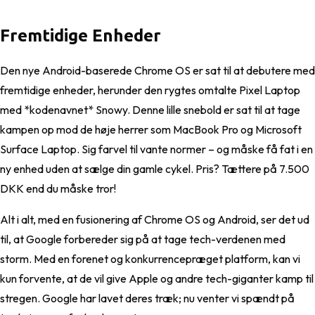
Fremtidige Enheder
Den nye Android-baserede Chrome OS er sat til at debutere med
fremtidige enheder, herunder den rygtes omtalte Pixel Laptop
med *kodenavnet* Snowy. Denne lille snebold er sat til at tage
kampen op mod de høje herrer som MacBook Pro og Microsoft
Surface Laptop. Sig farvel til vante normer – og måske få fat i en
ny enhed uden at sælge din gamle cykel. Pris? Tættere på 7.500
DKK end du måske tror!
Alt i alt, med en fusionering af Chrome OS og Android, ser det ud
til, at Google forbereder sig på at tage tech-verdenen med
storm. Med en forenet og konkurrencepræget platform, kan vi
kun forvente, at de vil give Apple og andre tech-giganter kamp til
stregen. Google har lavet deres træk; nu venter vi spændt på