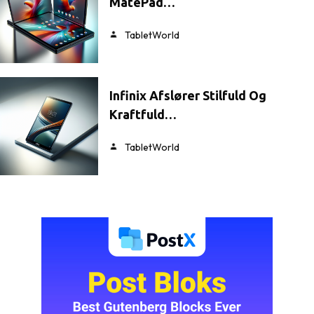
MatePad…
TabletWorld
Infinix Afslører Stilfuld Og
Kraftfuld…
TabletWorld