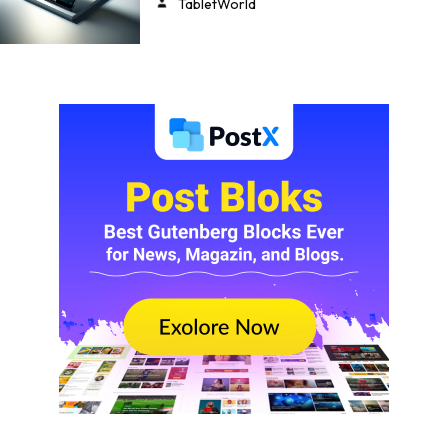
TabletWorld