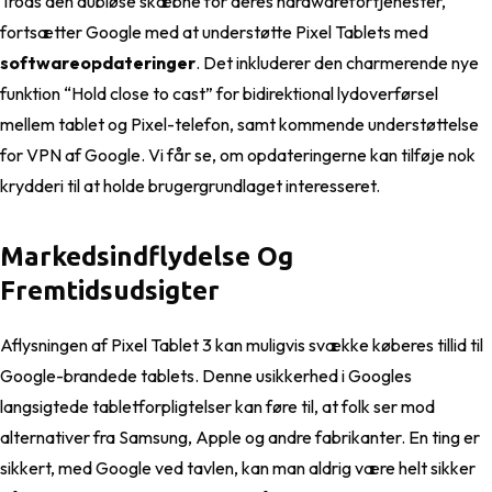
Trods den dubiøse skæbne for deres hardwarefortjenester,
fortsætter Google med at understøtte Pixel Tablets med
softwareopdateringer
. Det inkluderer den charmerende nye
funktion “Hold close to cast” for bidirektional lydoverførsel
mellem tablet og Pixel-telefon, samt kommende understøttelse
for VPN af Google. Vi får se, om opdateringerne kan tilføje nok
krydderi til at holde brugergrundlaget interesseret.
Markedsindflydelse Og
Fremtidsudsigter
Aflysningen af Pixel Tablet 3 kan muligvis svække køberes tillid til
Google-brandede tablets. Denne usikkerhed i Googles
langsigtede tabletforpligtelser kan føre til, at folk ser mod
alternativer fra Samsung, Apple og andre fabrikanter. En ting er
sikkert, med Google ved tavlen, kan man aldrig være helt sikker