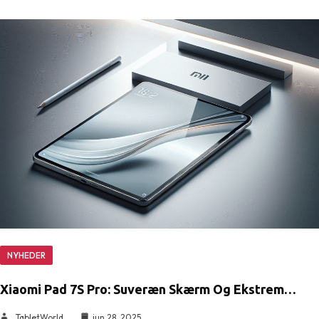
NYHEDER
Xiaomi Pad 7S Pro: Suveræn Skærm Og Ekstrem…
TabletWorld
jun 28, 2025