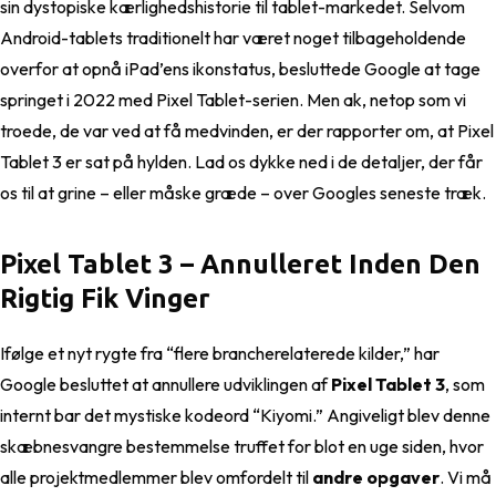
sin dystopiske kærlighedshistorie til tablet-markedet. Selvom
Android-tablets traditionelt har været noget tilbageholdende
overfor at opnå iPad’ens ikonstatus, besluttede Google at tage
springet i 2022 med Pixel Tablet-serien. Men ak, netop som vi
troede, de var ved at få medvinden, er der rapporter om, at Pixel
Tablet 3 er sat på hylden. Lad os dykke ned i de detaljer, der får
os til at grine – eller måske græde – over Googles seneste træk.
Pixel Tablet 3 – Annulleret Inden Den
Rigtig Fik Vinger
Ifølge et nyt rygte fra “flere brancherelaterede kilder,” har
Google besluttet at annullere udviklingen af
Pixel Tablet 3
, som
internt bar det mystiske kodeord “Kiyomi.” Angiveligt blev denne
skæbnesvangre bestemmelse truffet for blot en uge siden, hvor
alle projektmedlemmer blev omfordelt til
andre opgaver
. Vi må